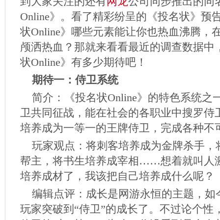
到大家关注的还有
网龙
公司同步推出的同
Online》。看了精彩纷呈的《投名状》预
状Online》哪些元素能让你也热血沸腾
颅洒热血？那就来看看最近的调查数据中
状Online》有多少期待吧！
期待一：侍卫系统
简介：《投名状Online》的特色系统之
卫共同征战，能在社会的各职业中搜罗侍
培养成为一等一的王牌侍卫，完成各种不
玩家观点：将刺客培养成为金牌杀手，
帮主，将书生培养成宰相……想着就叫人
培养成材了，我该把自己培养成什么呢？
编辑点评：成长是网游永恒的主题，如
玩家突破到“侍卫”的成长了。不过论个性，《