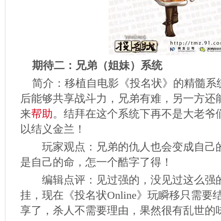
期待二：兄弟（姐妹）系统
简介：移植自电影《投名状》的精髓系
后能够共享战斗力，兄弟有难，另一方还
来
帮助
。结拜在这个系统下再不是大老爷
以结义金兰！
玩家观点：兄弟的仇人也会变成自己的
是自己的命，怎一个酷字了得！
编辑点评：见过强的，没见过这么强的
挂，现在《投名状Online》玩瞬移只需
享了，杀人不需要理由，果然很有乱世的