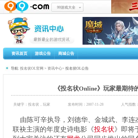
99游戏大全
资讯首页
游戏公告
商城公告
导航:
投名状OL官网
>
资讯中心
> 投名状OL公告
《投名状Online》玩家最期待
关键字：投名状，玩家
发布时间：2007-11-28
人气指数
由陈可辛执导，刘德华、金城武、李连
联袂主演的年度史诗电影《
投名状
》即将