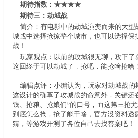
期待指数：★★★★
期待三：劫城战
简介：有电影中的劫城演变而来的大型
城战中选择抢掠整个城市，也可以选择保
战！
玩家观点：以前的攻城很无聊，攻下了
这回终于可以劫城了，抢吧，能抢啥抢啥
编辑点评：小编认为，玩家对劫城战的
这设计的确革了攻城战的命意外，关键还
钱、抢粮、抢娘们”的口号，而这第三抢
到底怎么抢，抢了能干啥，官方没资料透
猜，等游戏开测了各位自己去找答案吧！