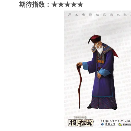
期待指数：★★★★★