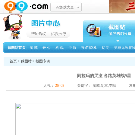
99游戏大全
截图站首页
|
魔 域
开 心
机 战
征 服
投名状OL
幻灵
英雄无敌在
首页
>
截图站
>
截图专辑
阿拉玛的哭泣 各路英雄战9星
人气：
26408
关键字： 魔域;副本;专辑
发