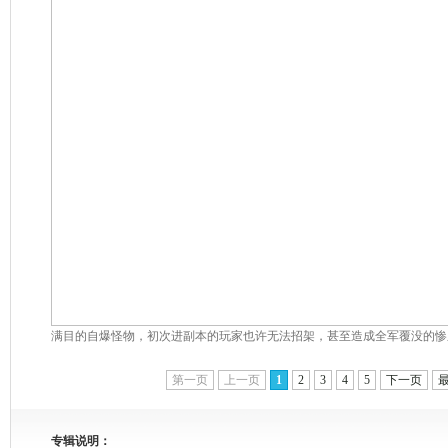
满目的自爆怪物，初次进副本的玩家也许无法招架，甚至造成全军覆没的惨
第一页
上一页
1
2
3
4
5
下一页
专辑说明：