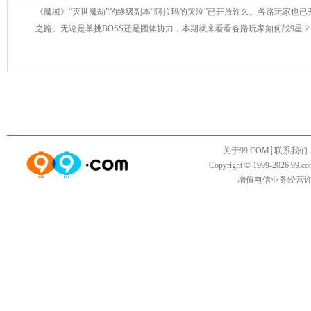
《魔域》“灭世魔劫”的终级副本“阿拉玛的哭泣”已开放许久。各路玩家也
之路。无论是单挑BOSS还是团体协力，本期就来看看各路玩家如何战9星？
关于99.COM
┊
联系我们
Copyright © 1999-2026
99.co
增值电信业务经营许可证