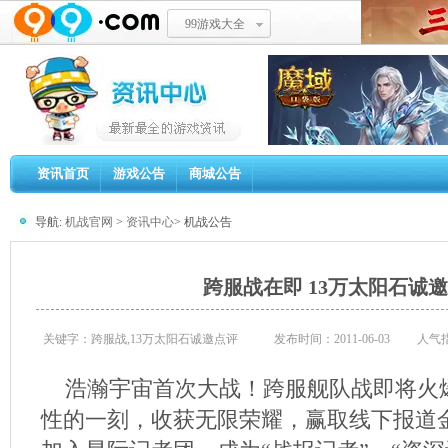
99游戏大全
资讯首页
游戏公告
商城公告
导航:
机战官网
>
资讯中心
> 机战公告
跨服战在即 13万太阳石诚
关键字：跨服战,13万太阳石诚邀点评
发布时间：2011-06-03
人气
浩瀚宇宙首次大战！跨服舰队战即将火
性的一刻，收获无限荣耀，赢取线下报道