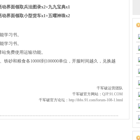
动界面领取兵法图录x2+九九宝典x1
动界面领取小型货车x1+五曜神珠x2
技能学习书。
技能学习书。
驿站免费使用运输功能。
砂和粮食各10000到100000单位，开服时间越久，兑换越
千军破运营团队
千军破官方网站：
QJP.91.COM
千军破官方论坛：
http://ibbs.91.com/forum-108-1.html