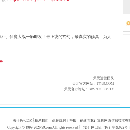
战斗、仙魔大战一触即发！最正统的玄幻，最真实的修真，为人
m/
天元运营团队
天元官方网站：
TY.99.COM
天元官方论坛：
BBS.99.COM/TY
关于99.COM
┊
联系我们
┊
高薪诚聘
┊
举报
┊
福建网龙计算机网络信息技术有
Copyright © 1999-2026
99.com
All rights reserved.┊（署）网出证（闽）字第022号