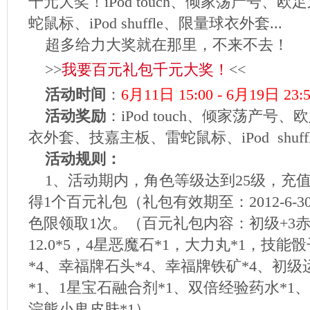
千元大奖！iPod touch、倾家荡产号、
蛇鼠标、iPod shuffle、限量球衣外套...
超多给力大奖就在那里，不来不去！
>>
我要百元礼包千元大奖！
<<
活动时间
：
6月11日 15:00 - 6月19日 23:
活动奖励
：iPod touch、倾家荡产
衣外套、技嘉主板、雷蛇鼠标、iPod shuffle
活动规则：
1、活动期内，角色等级达到25级，充值
得1个百元礼包（礼包有效期至：2012-6-302
色限领取1次。（百元礼包内容：初级+3赤
12.0*5，4星恶魔石*1，大力丸*1，技能
*4、幸福牌石头*4、幸福牌铁矿*4、初级
*1、1星宝石融合剂*1、双倍经验药水*1、开
浣熊小鬼皮肤*1）