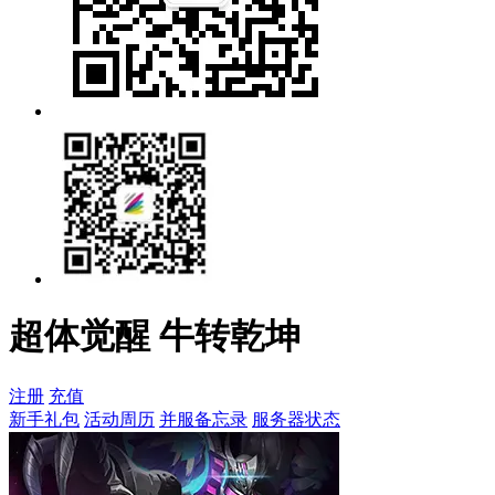
超体觉醒 牛转乾坤
注册
充值
新手礼包
活动周历
并服备忘录
服务器状态