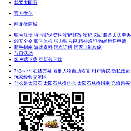
我要太阳石
官方微信
网龙微商城
账号注册
填写密保资料
密码修改
密码取回
装备丢失申诉
99安全令
账号体检
强力账号锁
精神烙印
物品销售申请
新手指南
游戏资料
玩点详解
玩家自制攻略
节日活动
客户端下载
更新包下载
7×24小时在线答疑
被删人物自助恢复
用户协议
隐私政策
玩家经验交流区
什么是太阳石
太阳石兑换什么
太阳石兑换指南
充值购买