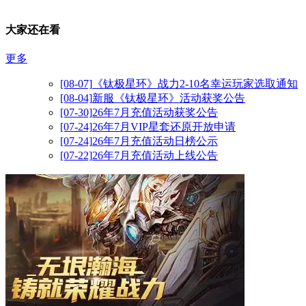
大家还在看
更多
[08-07]
《钛极星环》战力2-10名幸运玩家选取通知
[08-04]
新服《钛极星环》活动获奖公告
[07-30]
26年7月充值活动获奖公告
[07-24]
26年7月VIP星套还原开放申请
[07-24]
26年7月充值活动日榜公示
[07-22]
26年7月充值活动上线公告