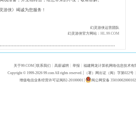
灵游侠》竭诚为您服务！
幻灵游侠运营团队
幻灵游侠官方网站：
HL.99.COM
关于99.COM
┊
联系我们
┊
高薪诚聘
┊
举报
┊
福建网龙计算机网络信息技术有
Copyright © 1999-2026
99.com
All rights reserved.┊（署）网出证（闽）字第022号
增值电信业务经营许可证闽B2-20100001
┊
闽公网安备 3501000200010