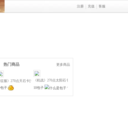
注册
充值
客服
热门商品
更多商品
《机战》270点太阳石卡[每周限量,预换从速]
征服》270点天石卡[每周限量,预换从速]
10包子
0包子