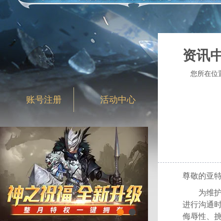
资讯
您所在位
账号注册
活动中心
尊敬的亚
为维
进行沟通
侮辱性、