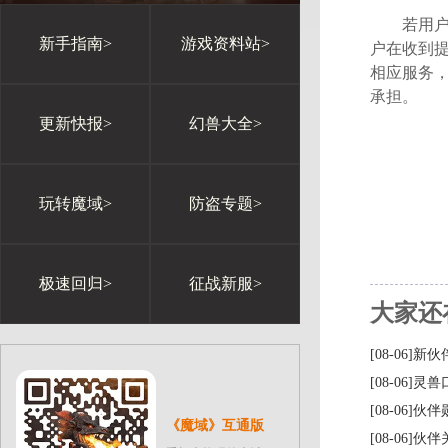
若用
新手指南>
游戏资料站>
户在收到
相应服务，
承担。
更新快报>
幻兽大全>
玩转魔域>
防盗专题>
极速回归>
征战新服>
大家还
[08-06]
[08-06]
[08-06
《魔域》互通版
[08-06