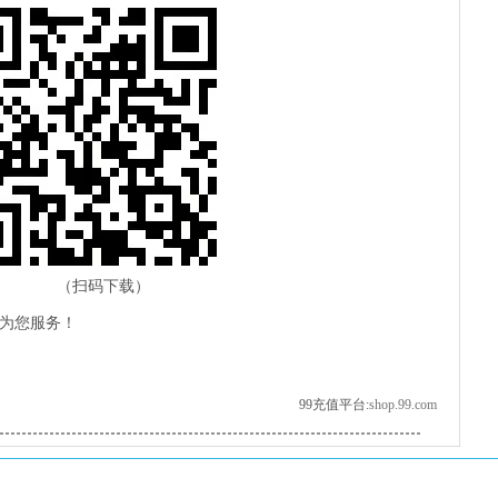
（扫码下载）
为您服务！
99充值平台:
shop.99.com