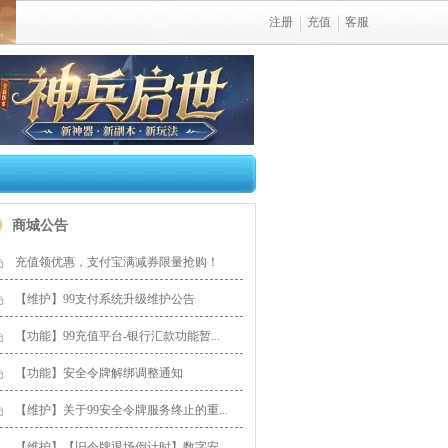
注册
充值
客服
商城公告
充值领优惠，支付宝满减券限量抢购！
【维护】99支付系统升级维护公告
【功能】99充值平台-银行汇款功能暂...
【功能】安全令牌解绑调整通知
【维护】关于99安全令牌服务终止的重...
【维护】【旧令牌退场倒计时】数字安