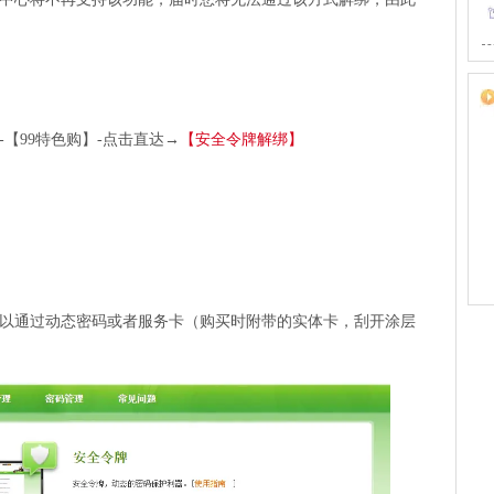
99特色购】-点击直达→
【安全令牌解绑】
通过动态密码或者服务卡（购买时附带的实体卡，刮开涂层