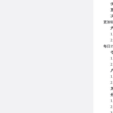
侠士
决战
更加
六
1、
2、
每日1
七
1、
2、
八
1、
2、
分
1、