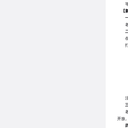
等级
【新
老兵
二、
在老
注：
三、
老兵
开放
四、