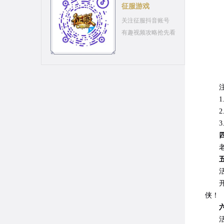
征服游戏
关注征服抖音账号
有趣视频攻略抢先看
1.
2
3.
四、
老兵
活
开服
侠！
活