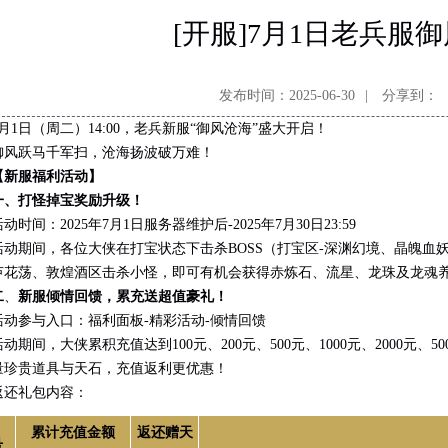
[开服]7月1日老兵服
发布时间：2025-06-30
|
分享到：
日（周二）14:00，老兵新服“御风沧海”盛大开启！
跃马千军扫，沧海扬波破万难！
【新服福利活动】
打怪掉宝奖励升级！
间：2025年7月1日服务器维护后-2025年7月30日23:59
间，各位大侠在打宝状态下击杀BOSS（打宝区-深渊幻境、晶魄血妖、蛇王
芦花荡、敦煌酒区击杀小怪，即可有机会获得赤炼石、流星、龙珠及龙魂
二
、
新服倾情回馈，累充送超值豪礼！
参与入口：福利面板-精彩活动-倾情回馈
间，大侠累积充值达到100元、200元、500元、1000元、2000元、5
量珍贵道具与天石，充值返利更优惠！
礼包内容：
累计充值金额
返还赠天
号