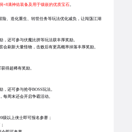
两洞+8满神佑装备及用于镶嵌的优质宝石
。
冒险、造化重生、转世任务等玩法优化减负，让闯荡江湖
励，还可参与伏魔比拼等玩法获丰厚奖励。
窖会刷新大量怪物，击败后有更高概率掉落丰厚奖励。
可获得超稀有奖励。
，还可参与抢夺BOSS玩法。
，每周末还会开启争霸活动。
20级以上侠士即可报名参赛；
赛；
赛令即可参赛。