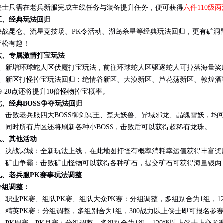
只需在老兵新服完成主线任务与装备提升任务，便可获得
六件110级
五
、经典玩法回归
昆仑、流星竞技场、PK令活动、湖岛杀星等经典玩法回归，更有矿洞
轻松有趣！
、
专属激情打宝玩法
新增环球蛇人区伏魔打宝玩法，前往环球蛇人区驱逐蛇人可掉落海量奖
新区打怪掉宝玩法回归：绝情谷新区、大漠新区、芦花荡新区、敦煌酒
9-20点还将提升10倍怪物掉宝概率。
、
经典BOSS争夺玩法回归
击败老兵服四大BOSS御剑冥王、禁天妖兽、异域邪龙、晶魄雪妖，均
同时所有片区还将刷新各种小BOSS，击败后可以获得超稀有龙珠。
、
其他活动
决战冥城：全新玩法上线，在此地图打怪有概率消耗幸运值获得丰富奖励
矿山争霸：击败矿山怪物可以获得各种矿石，提交矿石可获得海量银两
九、老兵服PK赛事玩法调整
组调整：
职业PK赛、组队PK赛、组队大众PK赛：分组调整，多组别合为1组，1
2、精英PK赛：分组调整，多组别合为1组，300战力以上侠士即可报名参
3、PK周赛、PK月赛：分组调整，多组别合为1组，120级以上侠士上交参