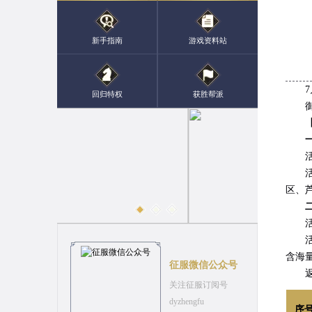
新手指南
游戏资料站
7月1
回归特权
获胜帮派
御风
一、
活动时
活动期
区、
活动
活动期
含海
征服微信公众号
返还
关注征服订阅号
dyzhengfu
序