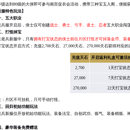
达到80级的大侠即可参与南宫促衣会活动，携带三种宝玉入阁，便能
服特色玩法】
一、五大职业
服开启后，侠士仅可创建
战士、勇士、弓手、道士、忍者
五大职业闯
打怪掉宝
兵新服中，只有
拥有打宝状态的侠士前往片区打怪才可掉落金币、装
打宝状态开启方式：充值2,700天石、27,000天石、270,000天石获
充值天石
开启返利礼盒可激活
2,700
1天打宝状
27,000
7天打宝状
270,000
22天打宝状
片区不可挂机，只可手动打怪。
回归初始功能玩法
新服仅开放初始功能玩法。装备法宝、自创武功、炼气、装备精炼、神
。
豪华装备免费赠送