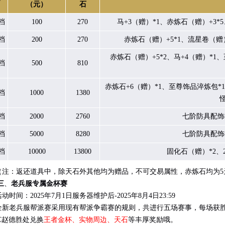
（元）
石
档
100
270
马+3（赠）*1、赤炼石（赠）+3
档
200
270
赤炼石（赠）+5*1、流星卷（赠
赤炼石（赠）+5*2、马+4（赠）*1
档
500
810
赤炼石+6（赠）*1、至尊饰品淬炼包*
档
1000
1380
档
2000
2760
七阶防具配饰神
档
5000
8280
七阶防具配饰神
档
10000
13800
固化石（赠）*2、
：返还道具中，除天石外其他均为赠品，不可交易属性，赤炼石均为5
三
、
老兵服专属金杯赛
活动时间：2025年7月1日服务器维护后-2025年8月4日23:59
老兵服帮派赛采用现有帮派争霸赛的规则，共进行五场赛事，每场获胜
C赵德胜处兑换
王者金杯、实物周边、天石
等丰厚奖励哦。