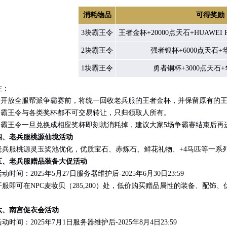
消耗物品
可得奖励
3块霸王令
王者金杯+20000点天石+HUAWEI Pura
2块霸王令
强者银杯+6000点天石+华为
1块霸王令
勇者铜杯+3000点天石
注：
开放全服帮派争霸赛前，将统一回收老兵服的王者金杯，并保留原有的王
.
霸王令与各类奖杯都不可交易转让，只归领取人所有。
霸王令一旦兑换成相应奖杯即刻就消耗掉，建议大家5场争霸赛结束后再
老兵服桃源仙境
活动
服桃源灵玉奖池优化，优质宝石、赤炼石、鲜花礼物、+4马匹等一系
五、老兵服
赠品装备大促活动
动时间：
2025年5月27日服务器维护后-2025年6月30日23:59
即可在NPC麦妆贝（285,200）处，低价购买赠品属性的装备、配饰
六、南宫促衣会活动
动时间：
2025年7月1日服务器维护后-2025年8月4日23:59