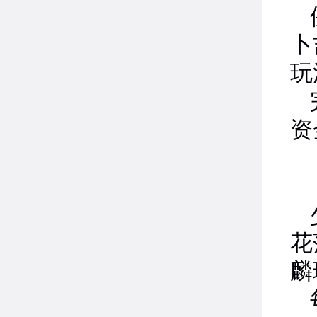
卜
玩
资
花
麟