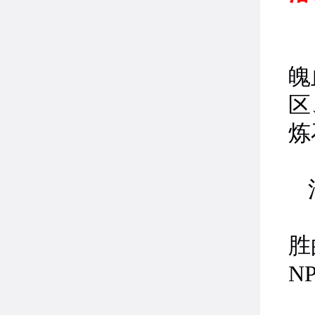
活
魄
区
炼
四
夺
胜
N