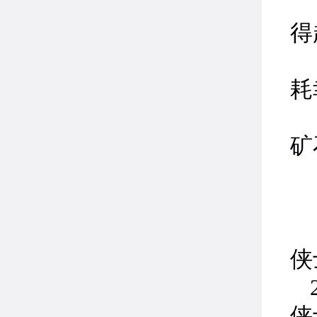
4
得
5
耗
6
矿
1
侠
侠