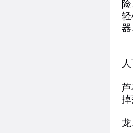
险
轻
器
1
人
2
芦
掉
3
龙