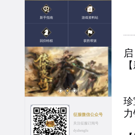
新手指南
游戏资料站
8
回归特权
获胜帮派
启
【
完
珍
力
征服微信公众号
消
关注征服订阅号
dyzhengfu