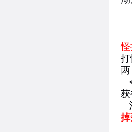
清
怪
打
两
获
掉