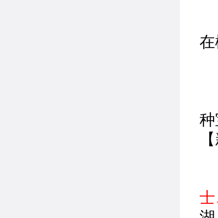
在
等
种
【
夺
士
湖