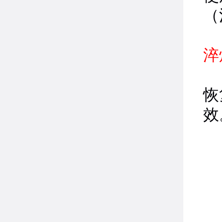
（
淬
通
恢
效
上