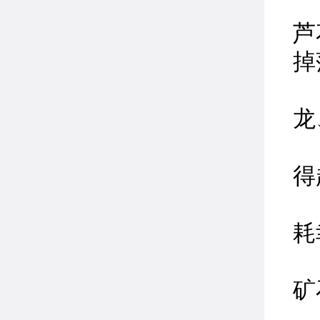
2
芦
掉
龙
4
得
5
耗
6
矿