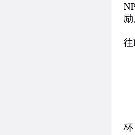
N
励
温
往
1
杯