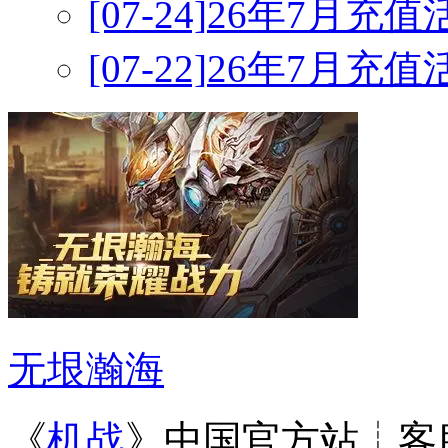
[07-24]
26年7月充
[07-22]
26年7月充
无垠瀚海
《
机战
》中国官方站┊客服