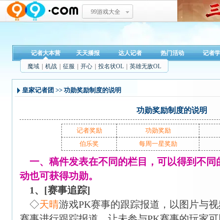
99游戏大全
记者大本营
天天播报
达人记者
热门活动
记者
魔域
|
机战
|
征服
|
开心
|
投名状OL
|
英雄无敌OL
皇家记者团
>> 功勋奖励制度的说明
功勋奖励制度的说明
记者奖励
功勋奖励
伯乐奖
每周一星奖励
一、稿件发表在不同的栏目，可以得到不同
动也可获得功勋。
1、[赛事追踪]
◇
天晴
游戏PK赛事的跟踪报道，以图片与视
赛事进行跟踪报道，让未参与PK赛事的玩家可